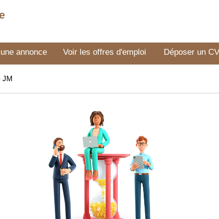
e
 une annonce
Voir les offres d'emploi
Déposer un C
- JM