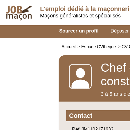
L'emploi dédié à la
maçonneri
Maçons généralistes et spécialisés
Sourcer un profil
Déposer
Accueil
>
Espace CVthèque
>
CV C
Chef 
const
3 à 5 ans d'
Contact
Réf. JM1102171632