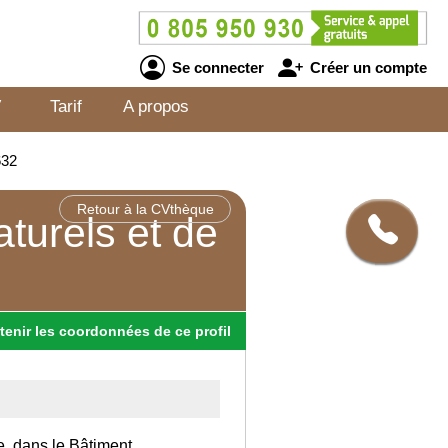
Se connecter
Créer un compte
V
Tarif
A propos
632
Retour à la CVthèque
turels et de
tenir
les
coordonnées
de ce profil
e, dans le Bâtiment.