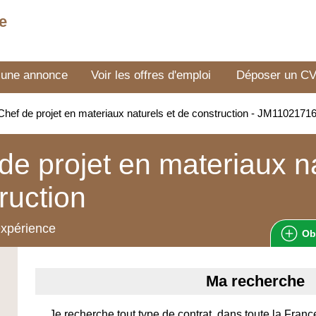
e
 une annonce
Voir les offres d'emploi
Déposer un C
hef de projet en materiaux naturels et de construction - JM1102171
de projet en materiaux na
ruction
expérience
Ob
Ma recherche
Je recherche tout type de contrat, dans toute la Franc