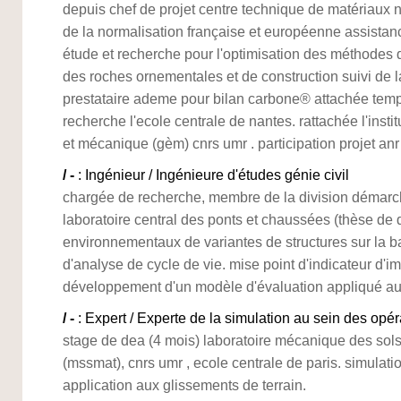
depuis chef de projet centre technique de matériaux na
de la normalisation française et européenne assistan
étude et recherche pour l'optimisation des méthodes d
des roches ornementales et de construction suivi de la
prestataire ademe pour bilan carbone® attachée temp
recherche l'ecole centrale de nantes. rattachée l'insti
et mécanique (gèm) cnrs umr . participation projet an
/ -
: Ingénieur / Ingénieure d'études génie civil
chargée de recherche, membre de la division démarch
laboratoire central des ponts et chaussées (thèse de d
environnementaux de variantes de structures sur la 
d'analyse de cycle de vie. mise point d'indicateur d'
développement d'un modèle d'évaluation appliqué aux
/ -
: Expert / Experte de la simulation au sein des opér
stage de dea (4 mois) laboratoire mécanique des sols,
(mssmat), cnrs umr , ecole centrale de paris. simulation
application aux glissements de terrain.