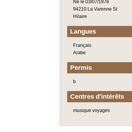
Né le 03/07/1976
94210 La Varenne St
Hilaire
Langues
Français
Arabe
Permis
b
Centres d'intérêts
musique voyages