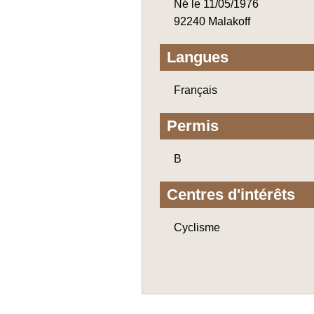
Né le 11/05/1976
92240 Malakoff
Langues
Français
Permis
B
Centres d'intérêts
Cyclisme