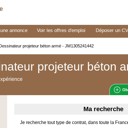
e
 une annonce
Voir les offres d'emploi
Déposer un C
essinateur projeteur béton armé - JM1305241442
nateur projeteur béton 
expérience
Ob
Ma recherche
Je recherche tout type de contrat, dans toute la Franc