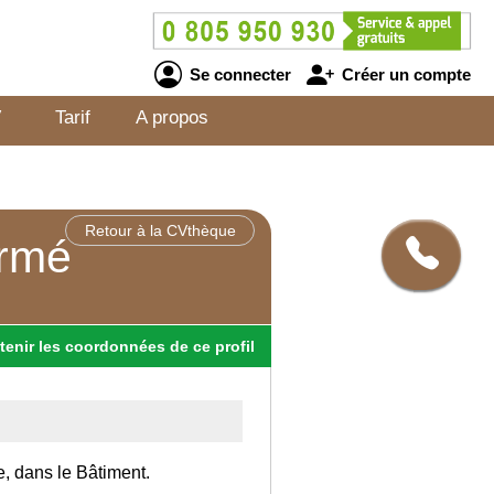
Se connecter
Créer un compte
V
Tarif
A propos
Retour à la CVthèque
armé
tenir
les
coordonnées
de ce profil
e, dans le Bâtiment.