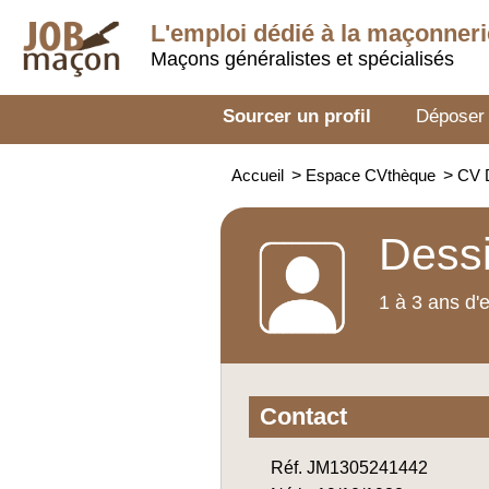
L'emploi dédié à la
maçonneri
Maçons généralistes et spécialisés
Sourcer un profil
Déposer
Accueil
>
Espace CVthèque
>
CV D
Dessi
1 à 3 ans d'
Contact
Réf. JM1305241442