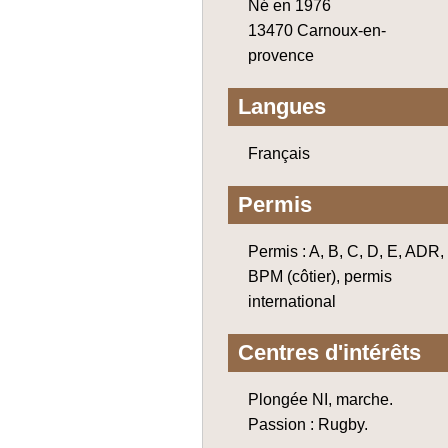
Né en 1976
13470 Carnoux-en-
provence
Langues
Français
Permis
Permis : A, B, C, D, E, ADR,
BPM (côtier), permis
international
Centres d'intérêts
Plongée NI, marche.
Passion : Rugby.