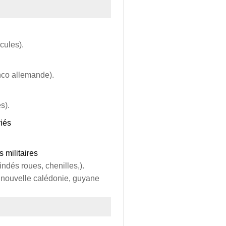
cules).
nco allemande).
s).
iés
 militaires
indés roues, chenilles,).
, nouvelle calédonie, guyane