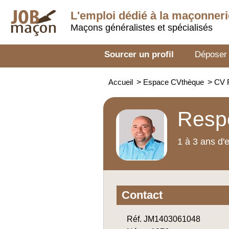
L'emploi dédié à la
maçonneri
Maçons généralistes et spécialisés
Sourcer un profil
Déposer
Accueil
>
Espace CVthèque
>
CV R
Respo
1 à 3 ans d'
Contact
Réf. JM1403061048