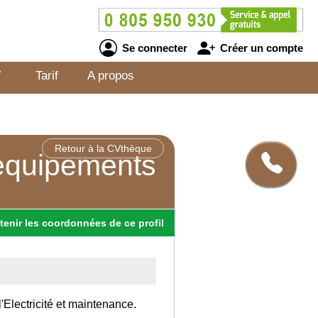
Se connecter
Créer un compte
V
Tarif
A propos
Retour à la CVthèque
 equipements
tenir
les
coordonnées
de ce profil
'Electricité et maintenance.