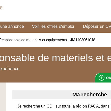
e
 une annonce
Voir les offres d'emploi
Déposer un C
esponsable de materiels et equipements - JM1403061048
nsable de materiels et
expérience
Ob
Ma recherche
Je recherche un CDI, sur toute la région PACA, dans l