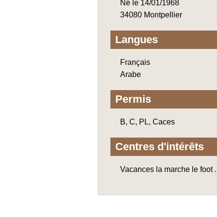
Né le 14/01/1968
34080 Montpellier
Langues
Français
Arabe
Permis
B, C, PL, Caces
Centres d'intérêts
Vacances la marche le foot .