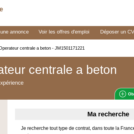
e
 une annonce
Voir les offres d'emploi
Déposer un C
perateur centrale a beton - JM1501171221
teur centrale a beton
expérience
Ob
Ma recherche
Je recherche tout type de contrat, dans toute la France,