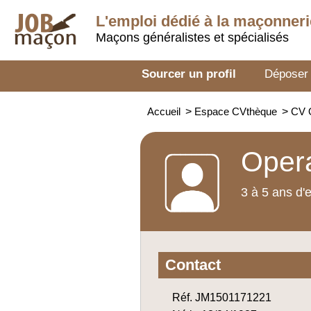
L'emploi dédié à la
maçonneri
Maçons généralistes et spécialisés
Sourcer un profil
Déposer
Accueil
>
Espace CVthèque
>
CV O
Opera
3 à 5 ans d'
Contact
Réf. JM1501171221