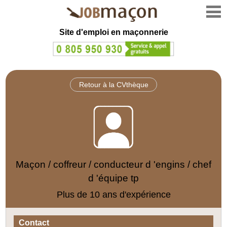
Site d'emploi en
maçonnerie
Retour à la CVthèque
Maçon / coffreur / conducteur d 'engins / chef
d 'équipe tp
Plus de 10 ans d'expérience
Contact