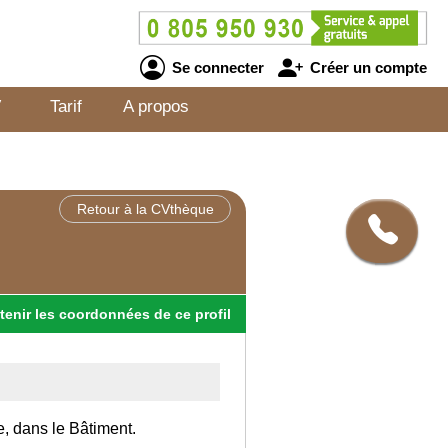
Se connecter
Créer un compte
V
Tarif
A propos
Retour à la CVthèque
tenir
les
coordonnées
de ce profil
e, dans le Bâtiment.