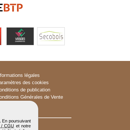
nformations légales
aramètres des cookies
onditions de publication
onditions Générales de Vente
lan du site
. En poursuivant
 / CGU
et notre