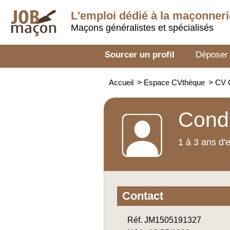
L'emploi dédié à la
maçonneri
Maçons généralistes et spécialisés
Sourcer un profil
Déposer
Accueil
>
Espace CVthèque
>
CV 
Condu
1 à 3 ans d'
Contact
Réf. JM1505191327