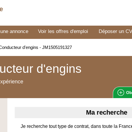
e
 une annonce
Voir les offres d'emploi
Déposer un C
Conducteur d'engins - JM1505191327
cteur d'engins
expérience
Ob
Ma recherche
Je recherche tout type de contrat, dans toute la Franc