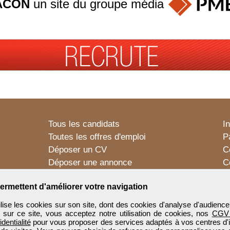
ACON
un site du groupe
média
Tous les candidats
I
Toutes les offres d'emploi
P
Déposer un CV
C
Déposer une annonce
C
Témoignages utilisateurs
P
ermettent d'améliorer votre navigation
e les cookies sur son site, dont des cookies d'analyse d'audience
n sur ce site, vous acceptez notre utilisation de cookies, nos
CGV
identialité
pour vous proposer des services adaptés à vos centres d'in