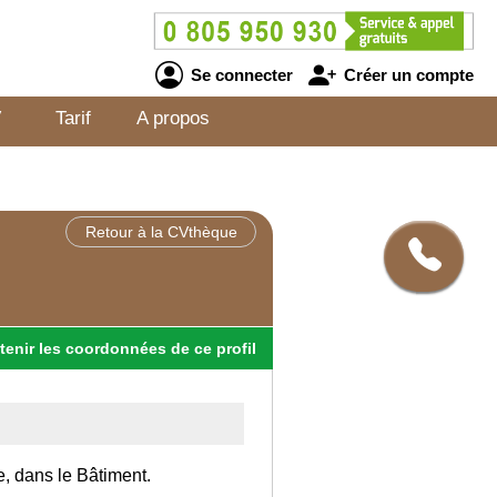
Se connecter
Créer un compte
V
Tarif
A propos
Retour à la CVthèque
tenir
les
coordonnées
de ce profil
e, dans le Bâtiment.