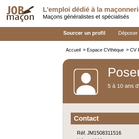
L'emploi dédié à la
maçonneri
Maçons généralistes et spécialisés
Sourcer un profil
Déposer
Accueil
>
Espace CVthèque
>
CV 
Poseu
5 à 10 ans d
Contact
Réf. JM1508311516