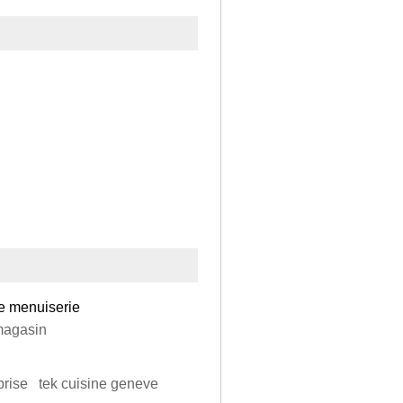
de menuiserie
magasin
eprise tek cuisine geneve