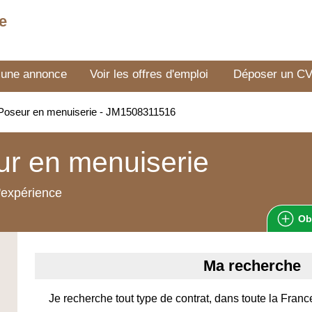
e
 une annonce
Voir les offres d'emploi
Déposer un C
Poseur en menuiserie - JM1508311516
r en menuiserie
'expérience
Ob
Ma recherche
Je recherche tout type de contrat, dans toute la Franc