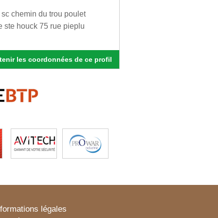
 sc chemin du trou poulet
 ste houck 75 rue pieplu
enir les coordonnées de ce profil
nformations légales