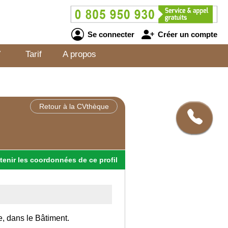
Se connecter
Créer un compte
V
Tarif
A propos
Retour à la CVthèque
tenir
les
coordonnées
de ce profil
e, dans le Bâtiment.