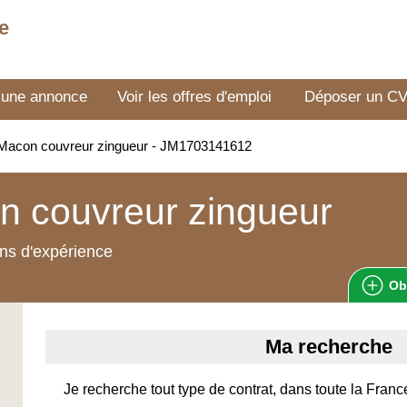
e
 une annonce
Voir les offres d'emploi
Déposer un C
Macon couvreur zingueur - JM1703141612
n couvreur zingueur
ns d'expérience
Ob
Ma recherche
Je recherche tout type de contrat, dans toute la Franc