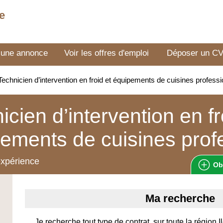
e
 une annonce
Voir les offres d'emploi
Déposer un C
echnicien d’intervention en froid et équipements de cuisines profes
icien d’intervention en fr
ements de cuisines prof
expérience
Ob
Ma recherche
Je recherche tout type de contrat, sur toute la région I