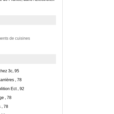
ments de cuisines
chez 3c, 95
rrières , 78
tion Ect , 92
ge , 78
 , 78