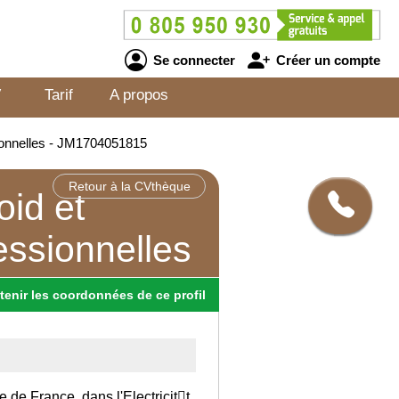
Se connecter
Créer un compte
V
Tarif
A propos
sionnelles - JM1704051815
Retour à la CVthèque
oid et
essionnelles
tenir
les
coordonnées
de ce profil
le de France, dans l'Electricit￿t