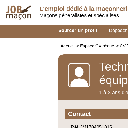
L'emploi dédié à la
maçonneri
Maçons généralistes et spécialisés
Sourcer un profil
Déposer
Accueil
>
Espace CVthèque
>
CV T
Techn
équip
1 à 3 ans d'
Contact
Réf. JM1704051815