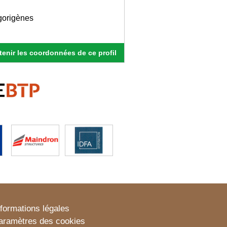
igorigènes
enir les coordonnées de ce profil
nformations légales
aramètres des cookies