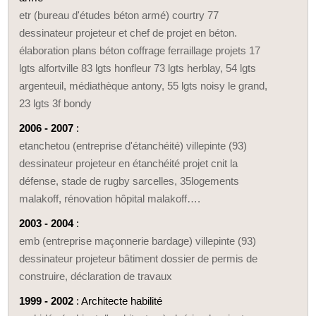
etr (bureau d'études béton armé) courtry 77
dessinateur projeteur et chef de projet en béton.
élaboration plans béton coffrage ferraillage projets 17
lgts alfortville 83 lgts honfleur 73 lgts herblay, 54 lgts
argenteuil, médiathèque antony, 55 lgts noisy le grand,
23 lgts 3f bondy
2006 - 2007
:
etanchetou (entreprise d'étanchéité) villepinte (93)
dessinateur projeteur en étanchéité projet cnit la
défense, stade de rugby sarcelles, 35logements
malakoff, rénovation hôpital malakoff….
2003 - 2004
:
emb (entreprise maçonnerie bardage) villepinte (93)
dessinateur projeteur bâtiment dossier de permis de
construire, déclaration de travaux
1999 - 2002
: Architecte habilité