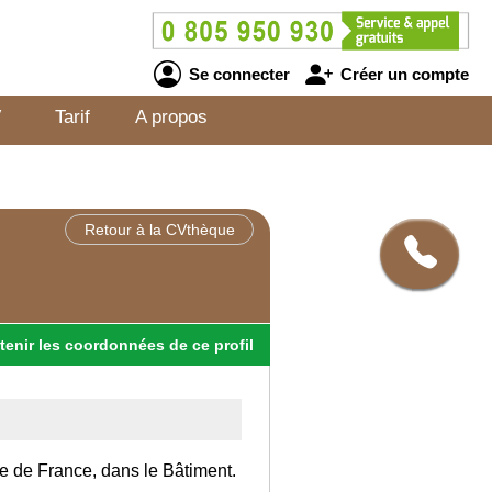
Se connecter
Créer un compte
V
Tarif
A propos
Retour à la CVthèque
tenir
les
coordonnées
de ce profil
Ile de France, dans le Bâtiment.