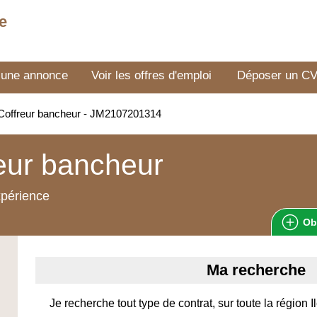
e
 une annonce
Voir les offres d'emploi
Déposer un C
Coffreur bancheur - JM2107201314
eur bancheur
xpérience
Ob
Ma recherche
Je recherche tout type de contrat, sur toute la région 