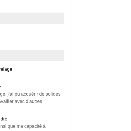
relage
e
e, j'ai pu acquérir de solides
vailler avec d'autres
ndré
insi que ma capacité à