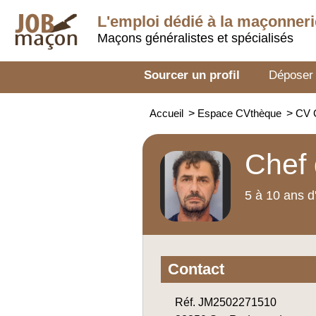
L'emploi dédié à la
maçonneri
Maçons généralistes et spécialisés
Sourcer un profil
Déposer
Accueil
>
Espace CVthèque
>
CV C
Chef 
5 à 10 ans d
Contact
Réf. JM2502271510