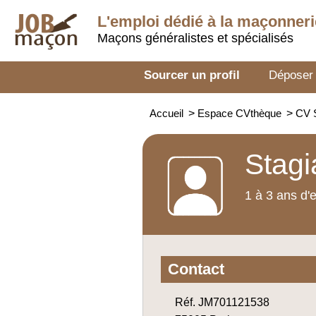
L'emploi dédié à la
maçonneri
Maçons généralistes et spécialisés
Sourcer un profil
Déposer
Accueil
>
Espace CVthèque
>
CV S
Stagi
1 à 3 ans d'
Contact
Réf. JM701121538