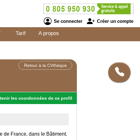
Se connecter
Créer un compte
V
Tarif
A propos
Retour à la CVthèque
tenir
les
coordonnées
de ce profil
Ile de France, dans le Bâtiment.