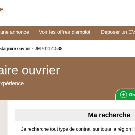
e
 une annonce
Voir les offres d'emploi
Déposer un C
tagiaire ouvrier - JM701121538
aire ouvrier
expérience
Ob
Ma recherche
Je recherche tout type de contrat, sur toute la région 