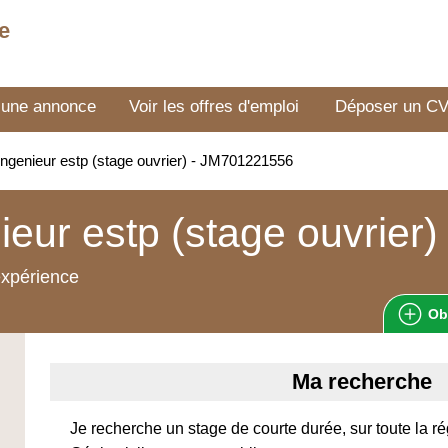
e
 une annonce
Voir les offres d'emploi
Déposer un C
ngenieur estp (stage ouvrier) - JM701221556
ieur estp (stage ouvrier)
expérience
Ob
Ma recherche
Je recherche un stage de courte durée, sur toute la ré