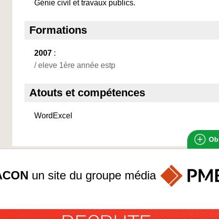
Génie civil et travaux publics.
Formations
2007
:
/ eleve 1ère année estp
Atouts et compétences
WordExcel
Obt
ACON
un site du groupe
média