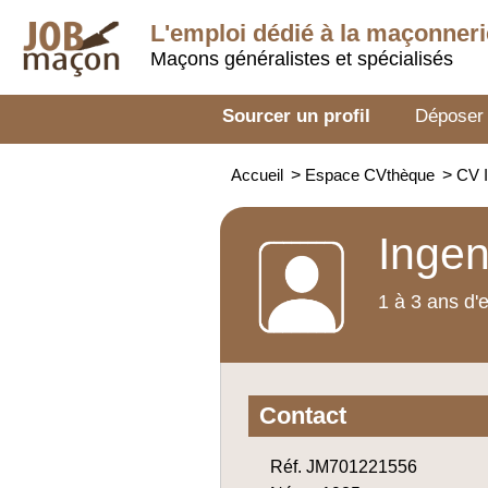
L'emploi dédié à la
maçonneri
Maçons généralistes et spécialisés
Sourcer un profil
Déposer
Accueil
>
Espace CVthèque
>
CV I
Ingen
1 à 3 ans d'
Contact
Réf. JM701221556