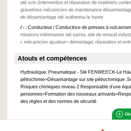
sté sctn (intervention et réparation de matériels conte
gravelines mécanicien de maintenance désamiantage
de désamiantage sté isotherma le havre
/ -
: Conducteur / Conductrice de presses à vulcaniser
missions intérimaires sté samia, site de renault industri
r. mécanicien ajusteur> démontage, réparation et ent
Atouts et compétences
Hydraulique, Pneumatique - Sté FENWEECK-Le Havr
pétrochimie>Désamiantage sur site pétrochimique .Sé
Risques chimiques niveau 2 Responsable d'une équ
personnes>Formation des nouveaux arrivants>Respec
des règles et des normes de sécurité
Obt