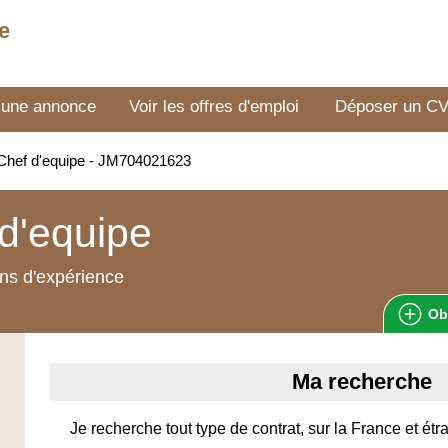
e
 une annonce
Voir les offres d'emploi
Déposer un C
Chef d'equipe - JM704021623
d'equipe
ns d'expérience
Ob
Ma recherche
Je recherche tout type de contrat, sur la France et étr