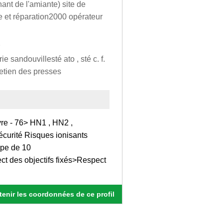
nant de l'amiante) site de
 et réparation2000 opérateur
e sandouvillesté ato , sté c. f.
retien des presses
e - 76> HN1 , HN2 ,
curité Risques ionisants
ipe de 10
t des objectifs fixés>Respect
enir les coordonnées de ce profil