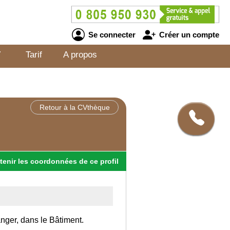
Se connecter
Créer un compte
V
Tarif
A propos
Retour à la CVthèque
tenir
les
coordonnées
de ce profil
anger, dans le Bâtiment.