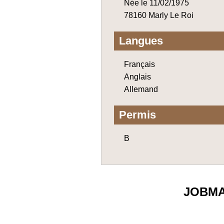
Née le 11/02/1975
78160 Marly Le Roi
Langues
Français
Anglais
Allemand
Permis
B
JOBM