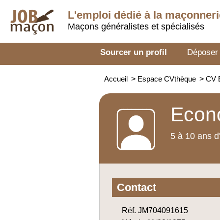
L'emploi dédié à la
maçonneri
Maçons généralistes et spécialisés
Sourcer un profil
Déposer
Accueil
>
Espace CVthèque
>
CV E
Econo
5 à 10 ans d
Contact
Réf. JM704091615