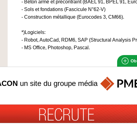
- Béton armé et précontraint (BAEL 91, BPEL 91, Eur
- Sols et fondations (Fascicule N°62-V)
- Construction métallique (Eurocodes 3, CM66).
*)Logiciels:
- Robot, AutoCad, RDM6, SAP (Structural Analysis P
- MS Office, Photoshop, Pascal.
Obt
ACON
un site du groupe
média