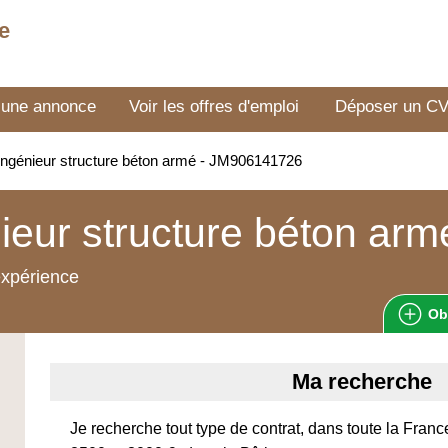
e
 une annonce
Voir les offres d'emploi
Déposer un C
ngénieur structure béton armé - JM906141726
ieur structure béton arm
expérience
Ob
Ma recherche
Je recherche tout type de contrat, dans toute la Fran