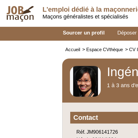
L'emploi dédié à la
maçonneri
Maçons généralistes et spécialisés
Sourcer un profil
Déposer
Accueil
>
Espace CVthèque
>
CV I
Ingén
1 à 3 ans d'
Contact
Réf. JM906141726