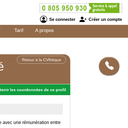
Se connecter
Créer un compte
V
Tarif
A propos
Retour à la CVthèque
é
tenir
les
coordonnées
de ce profil
ce avec une rémunération entre