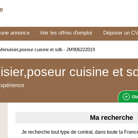
e
 une annonce
Voir les offres d'emploi
Déposer un C
enuisier,poseur cuisine et sdb - JM906222019
sier,poseur cuisine et s
expérience
Ob
Ma recherche
Je recherche tout type de contrat, dans toute la Fran