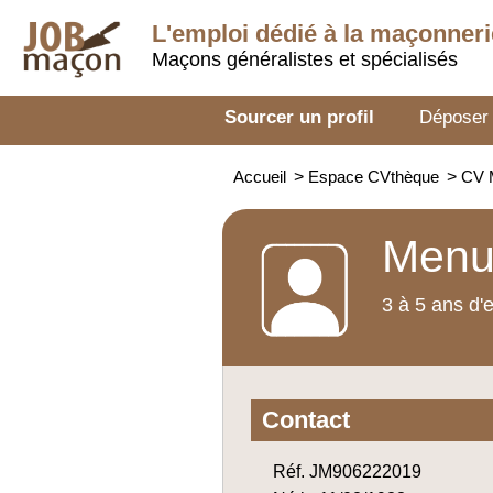
L'emploi dédié à la
maçonneri
Maçons généralistes et spécialisés
Sourcer un profil
Déposer
Accueil
>
Espace CVthèque
>
CV M
Menui
3 à 5 ans d'
Contact
Réf. JM906222019