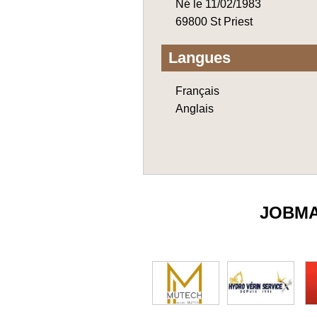
Né le 11/02/1983
69800 St Priest
Langues
Français
Anglais
JOBM