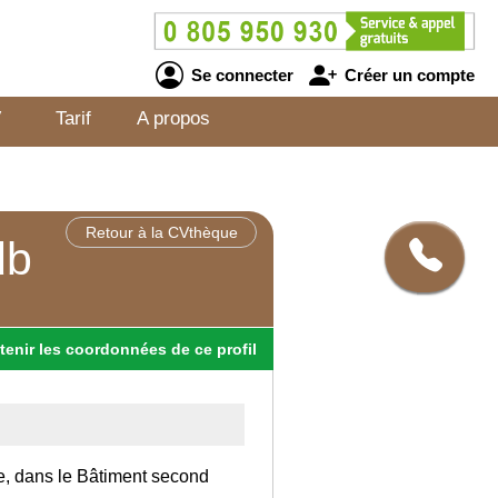
Se connecter
Créer un compte
V
Tarif
A propos
Retour à la CVthèque
db
tenir
les
coordonnées
de ce profil
ce, dans le Bâtiment second