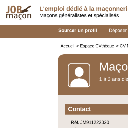
L'emploi dédié à la
maçonneri
Maçons généralistes et spécialisés
Sourcer un profil
Déposer
Accueil
>
Espace CVthèque
>
CV 
Maço
1 à 3 ans d'
Contact
Réf. JM911222320