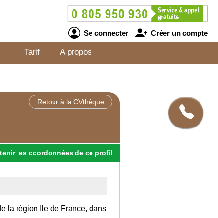
Se connecter
Créer un compte
V
Tarif
A propos
Retour à la CVthèque
tenir
les
coordonnées
de ce profil
de la région Ile de France, dans