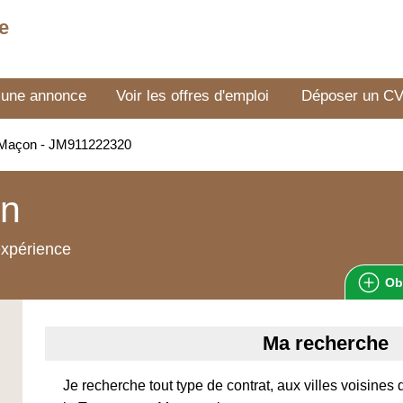
e
 une annonce
Voir les offres d'emploi
Déposer un C
Maçon - JM911222320
n
expérience
Ob
Ma recherche
Je recherche tout type de contrat, aux villes voisines 