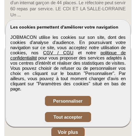
d'un internat garçon de 44 places. Le réfectoire peut servir
60 repas par service. LE CDI ET LA SALLE-LORRAINE
Un ...
Voir plus
Les cookies permettent d'améliorer votre navigation
JOBMACON utilise les cookies sur son site, dont des
cookies d'analyse d'audience. En poursuivant votre
navigation sur ce site, vous acceptez notre utilisation de
cookies, nos
CGV / CGU
et notre
politique de
confidentialité
pour vous proposer des services adaptés à
vos centres d'intérêt et réaliser des statistiques de visites.
Vous pouvez choisir de refuser ou de personnaliser vos
choix en cliquant sur le bouton "Personnaliser". Par
ailleurs, vous pouvez à tout moment changer d'avis en
Lycée professionnel Pierre Mendès France
cliquant sur "Paramètres des cookies" situé en bas de
page.
Rennes
Personnaliser
Bienvenue au lycée Pierre Mendès France, pôle de
formation des métiers du bâtiment et de l'Energétique!
Lycée Technologique, avec une section d'Enseignement
Tout accepter
Professionnel Centre...
Voir plus